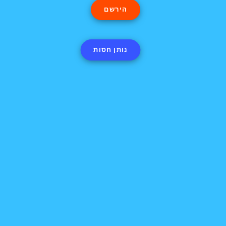
הירשם
עברית
נותן חסות